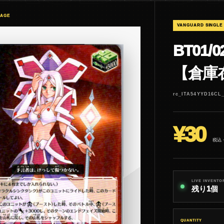
MAGE
VANGUARD SINGLE
BT01
【倉庫
rc_ITA54YYD16CL
¥30
税込
LIVE INVENTO
残り1個
QUANTITY