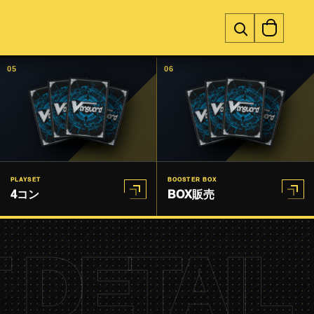
05
06
PLAYSET
BOOSTER BOX
4コン
BOX販売
 DETAIL