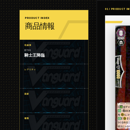
01 / PRODUCT I
PRODUCT INDEX
商品情報
収録弾
BT01
騎士王降臨
レアリティ
国家
種類