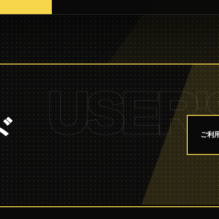
USER'
ド
ご利