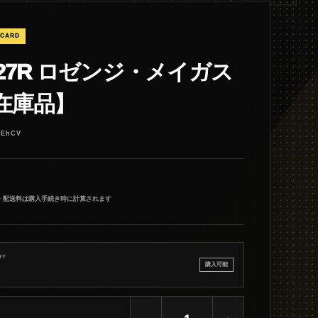
 CARD
/027R ロゼンジ・メイガス
在庫品】
_EhCV
・配送料は購入手続き時に計算されます
RY
購入可能