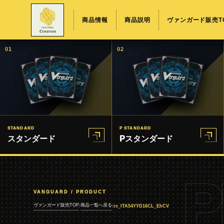
商品情報
商品説明
ヴァンガード販売T
01
02
STANDARD
P STANDARD
スタンダード
Pスタンダード
P
VANGUARD / PRODUCT
ヴァンガード販売TOP
商品一覧へ戻る
/
/
rc_ITA54YYD16CL_EhCV