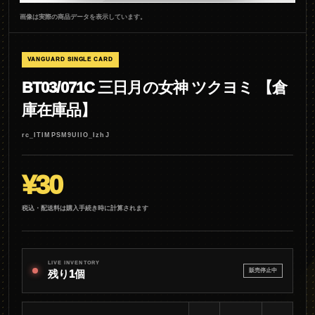
画像は実際の商品データを表示しています。
VANGUARD SINGLE CARD
BT03/071C 三日月の女神 ツクヨミ 【倉
庫在庫品】
rc_ITIMPSM9UIIO_IzhJ
¥30
税込・配送料は購入手続き時に計算されます
LIVE INVENTORY
販売停止中
残り1個