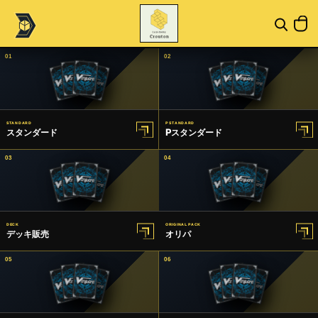
01
02
STANDARD
P STANDARD
スタンダード
Pスタンダード
03
04
DECK
ORIGINAL PACK
デッキ販売
オリパ
05
06