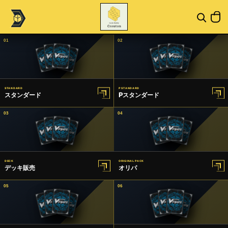
01
02
STANDARD
P STANDARD
スタンダード
Pスタンダード
03
04
DECK
ORIGINAL PACK
デッキ販売
オリパ
05
06