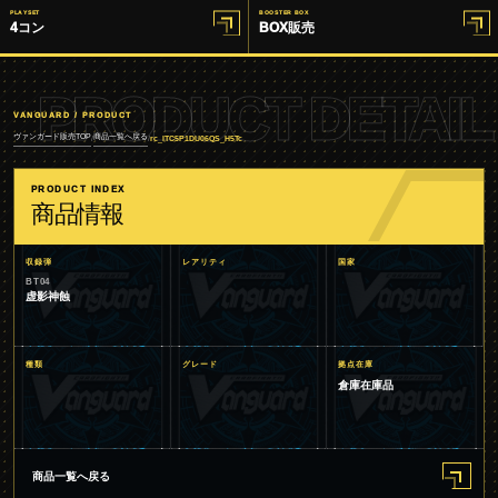
PLAYSET
BOOSTER BOX
4コン
BOX販売
PRODUCT DETAIL
VANGUARD / PRODUCT
ヴァンガード販売TOP
商品一覧へ戻る
/
/
rc_ITC5P1DU06QS_H5Tc
PRODUCT INDEX
商品情報
収録弾
レアリティ
国家
BT04
虚影神蝕
種類
グレード
拠点在庫
倉庫在庫品
商品一覧へ戻る