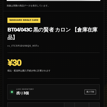
画像は実際の商品データを表示しています。
VANGUARD SINGLE CARD
BT04/043C 黒の賢者 カロン 【倉庫在庫
品】
rc_ITC5P1DU06QS_H5Tc
¥30
税込・配送料は購入手続き時に計算されます
LIVE INVENTORY
購入可能
残り3個