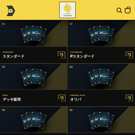
01
02
STANDARD
P STANDARD
スタンダード
Pスタンダード
03
04
DECK
ORIGINAL PACK
デッキ販売
オリパ
05
06