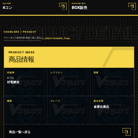
PLAYSET
BOOSTER BOX
4コン
BOX販売
PRODUCT DETAIL
VANGUARD / PRODUCT
ヴァンガード販売TOP
商品一覧へ戻る
/
/
rc_ITAZCYV6OAWW_P1mp
PRODUCT INDEX
商品情報
収録弾
レアリティ
国家
BT11
封竜解放
種類
グレード
拠点在庫
倉庫在庫品
商品一覧へ戻る