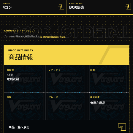
PLAYSET
BOOSTER BOX
4コン
BOX販売
PRODUCT DETAIL
VANGUARD / PRODUCT
ヴァンガード販売TOP
商品一覧へ戻る
/
/
rc_ITUGL0D1ZNDS_PnhC
PRODUCT INDEX
商品情報
収録弾
レアリティ
国家
BT16
竜剣双闘
種類
グレード
拠点在庫
倉庫在庫品
商品一覧へ戻る