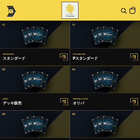
01
02
STANDARD
P STANDARD
スタンダード
Pスタンダード
03
04
DECK
ORIGINAL PACK
デッキ販売
オリパ
05
06