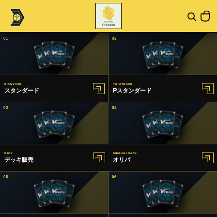
01
02
STANDARD
P STANDARD
スタンダード
Pスタンダード
03
04
DECK
ORIGINAL PACK
デッキ販売
オリパ
05
06