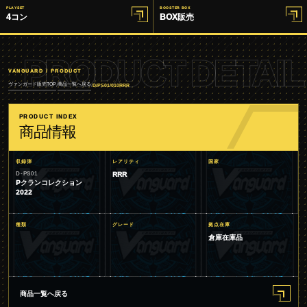
PLAYSET
BOOSTER BOX
4コン
BOX販売
PRODUCT DETAIL
VANGUARD / PRODUCT
ヴァンガード販売TOP
商品一覧へ戻る
/
/
D/PS01/010RRR
PRODUCT INDEX
商品情報
収録弾
レアリティ
国家
D-PS01
RRR
Pクランコレクション
2022
種類
グレード
拠点在庫
倉庫在庫品
商品一覧へ戻る