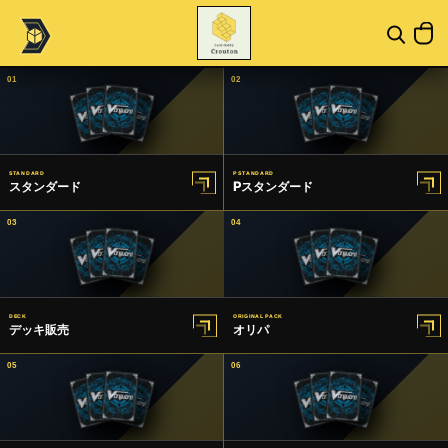
01
02
STANDARD
P STANDARD
スタンダード
Pスタンダード
03
04
DECK
ORIGINAL PACK
デッキ販売
オリパ
05
06