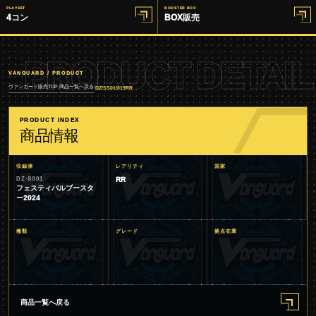
PLAYSET
BOOSTER BOX
4コン
BOX販売
PRODUCT DETAIL
VANGUARD / PRODUCT
ヴァンガード販売TOP
商品一覧へ戻る
/
/
DZ/SS01/019RR
PRODUCT INDEX
商品情報
収録弾
レアリティ
国家
DZ-SS01
RR
フェスティバルブースタ
ー2024
種類
グレード
拠点在庫
商品一覧へ戻る