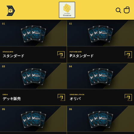
01
02
STANDARD
P STANDARD
スタンダード
Pスタンダード
03
04
DECK
ORIGINAL PACK
デッキ販売
オリパ
05
06