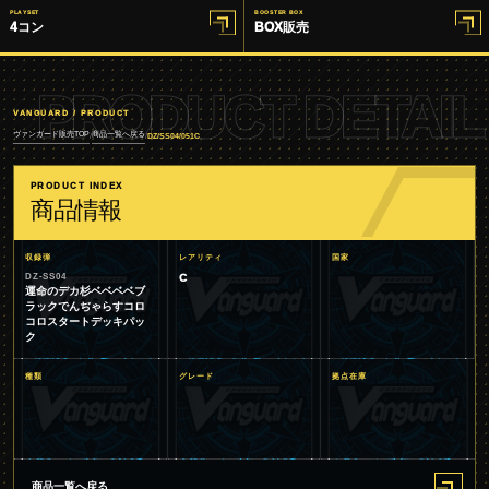
PLAYSET
BOOSTER BOX
4コン
BOX販売
PRODUCT DETAIL
VANGUARD / PRODUCT
ヴァンガード販売TOP
商品一覧へ戻る
/
/
DZ/SS04/051C
PRODUCT INDEX
商品情報
収録弾
レアリティ
国家
DZ-SS04
C
運命のデカ杉ベベベベブ
ラックでんぢゃらすコロ
コロスタートデッキパッ
ク
種類
グレード
拠点在庫
商品一覧へ戻る