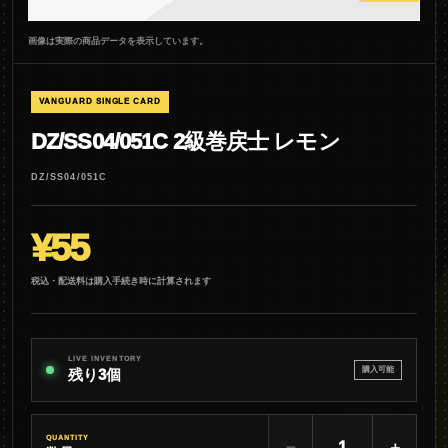
画像は実際の商品データを表示しています。
VANGUARD SINGLE CARD
DZ/SS04/051C 2級巻戻士 レモン
DZ/SS04/051C
¥55
税込・配送料は購入手続き時に計算されます
LIVE INVENTORY
購入可能
残り3個
QUANTITY
−
＋