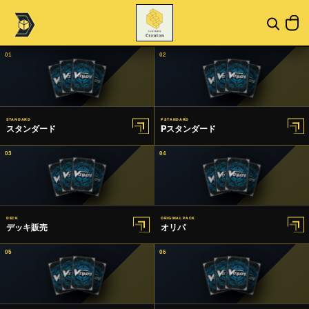
01
02
STANDARD
P STANDARD
スタンダード
Pスタンダード
03
04
DECK
ORIGINAL PACK
デッキ販売
オリパ
05
06