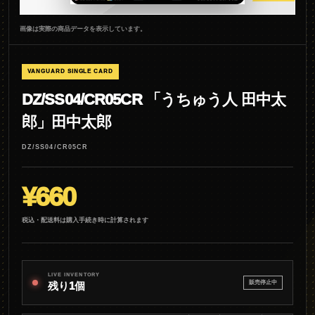
画像は実際の商品データを表示しています。
VANGUARD SINGLE CARD
DZ/SS04/CR05CR 「うちゅう人 田中太
郎」田中太郎
DZ/SS04/CR05CR
¥660
税込・配送料は購入手続き時に計算されます
LIVE INVENTORY
販売停止中
残り1個