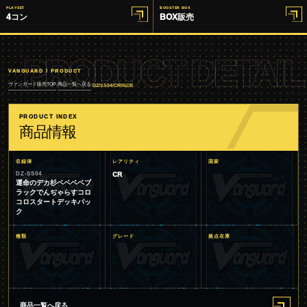
PLAYSET
BOOSTER BOX
4コン
BOX販売
PRODUCT DETAIL
VANGUARD / PRODUCT
ヴァンガード販売TOP
商品一覧へ戻る
/
/
DZ/SS04/CR05CR
PRODUCT INDEX
商品情報
収録弾
レアリティ
国家
DZ-SS04
CR
運命のデカ杉ベベベベブ
ラックでんぢゃらすコロ
コロスタートデッキパッ
ク
種類
グレード
拠点在庫
商品一覧へ戻る