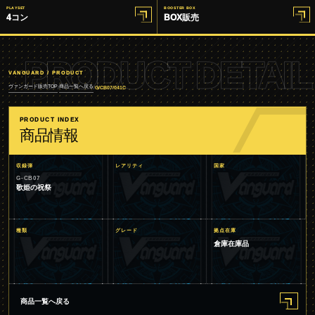
PLAYSET
BOOSTER BOX
4コン
BOX販売
PRODUCT DETAIL
VANGUARD / PRODUCT
ヴァンガード販売TOP
商品一覧へ戻る
/
/
G/CB07/041C
PRODUCT INDEX
商品情報
収録弾
レアリティ
国家
G-CB07
歌姫の祝祭
種類
グレード
拠点在庫
倉庫在庫品
商品一覧へ戻る