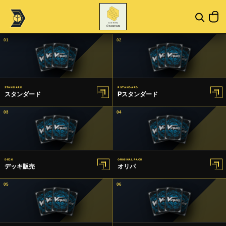
01
02
STANDARD
P STANDARD
スタンダード
Pスタンダード
03
04
DECK
ORIGINAL PACK
デッキ販売
オリパ
05
06