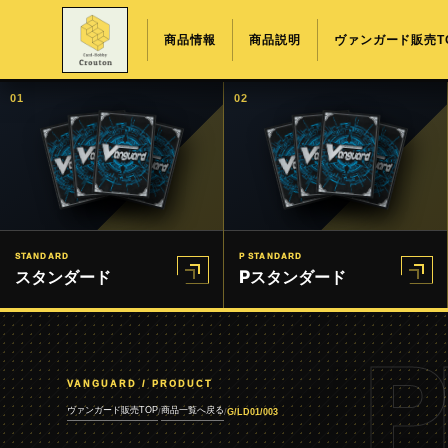
商品情報
商品説明
ヴァンガード販売T
01
02
STANDARD
P STANDARD
スタンダード
Pスタンダード
P
VANGUARD / PRODUCT
ヴァンガード販売TOP
商品一覧へ戻る
/
/
G/LD01/003