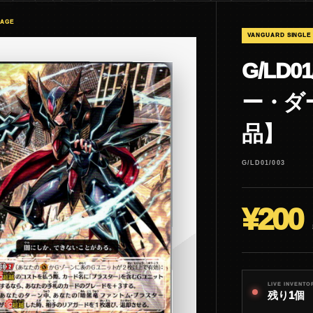
MAGE
VANGUARD SINGLE
G/LD
ー・ダー
品】
G/LD01/003
¥200
LIVE INVENTO
残り1個