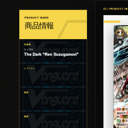
01 / PRODUCT I
PRODUCT INDEX
商品情報
収録弾
G-LD01
The Dark “Ren Suzugamori”
レアリティ
国家
種類