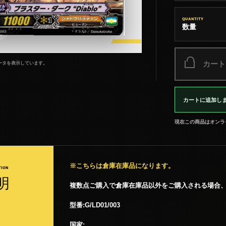
QUANTITY
数量
カート
ータを表示しています。
カートに追加し
現在この商品はオンラ
※こちらは倉庫在庫品になります。
TION
明
複数点ご購入で倉庫在庫品以外をご購入される場合
型番:G/LD01/003
国家: