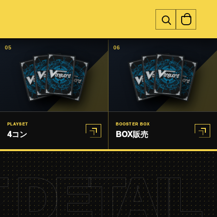
05
06
PLAYSET
BOOSTER BOX
4コン
BOX販売
 DETAIL