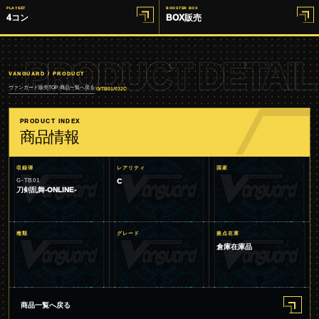
PLAYSET
BOOSTER BOX
4コン
BOX販売
PRODUCT DETAIL
VANGUARD / PRODUCT
ヴァンガード販売TOP
商品一覧へ戻る
/
/
G/TB01/032C
PRODUCT INDEX
商品情報
収録弾
レアリティ
国家
G-TB01
C
刀剣乱舞-ONLINE-
種類
グレード
拠点在庫
倉庫在庫品
商品一覧へ戻る