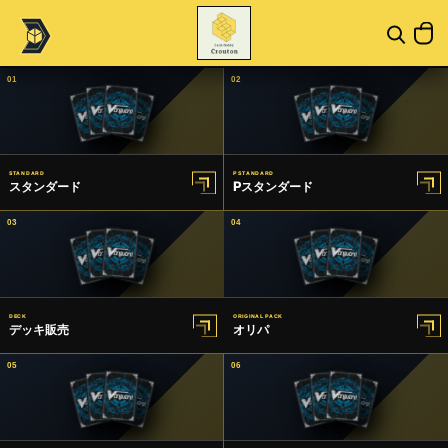
01
02
STANDARD
P STANDARD
スタンダード
Pスタンダード
03
04
DECK
ORIGINAL PACK
デッキ販売
オリパ
05
06