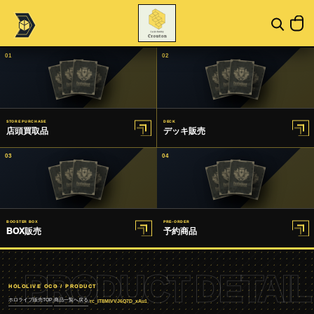
01
02
STORE PURCHASE
DECK
店頭買取品
デッキ販売
03
04
BOOSTER BOX
PRE-ORDER
BOX販売
予約商品
PRODUCT DETAIL
HOLOLIVE OCG / PRODUCT
ホロライブ販売TOP
商品一覧へ戻る
/
/
rc_IT8MIVVJ6Q7D_xAu1