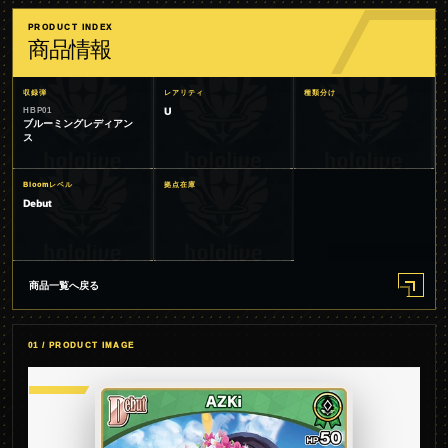
PRODUCT INDEX
商品情報
収録弾
レアリティ
種類分け
HBP01
U
ブルーミングレディアン
ス
Bloomレベル
拠点在庫
Debut
商品一覧へ戻る
01 / PRODUCT IMAGE