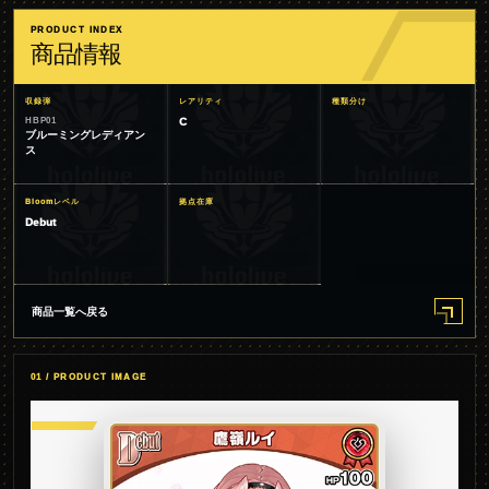
PRODUCT INDEX
商品情報
収録弾
レアリティ
種類分け
HBP01
C
ブルーミングレディアン
ス
Bloomレベル
拠点在庫
Debut
商品一覧へ戻る
01 / PRODUCT IMAGE