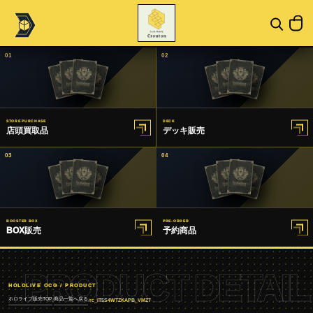
01
02
STORE PURCHASE
DECK
店頭買取品
デッキ販売
03
04
BOOSTER BOX
PRE-ORDER
BOX販売
予約商品
PRODUCT DETAIL
HOLOLIVE OCG / PRODUCT
ホロライブ販売TOP
商品一覧へ戻る
/
/
rc_IT5S4WTZKAPB_VMZ7