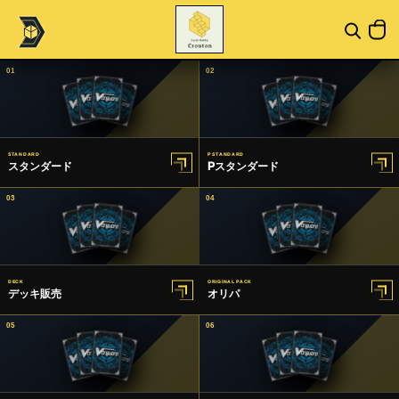
01
02
STANDARD
P STANDARD
スタンダード
Pスタンダード
03
04
DECK
ORIGINAL PACK
デッキ販売
オリパ
05
06