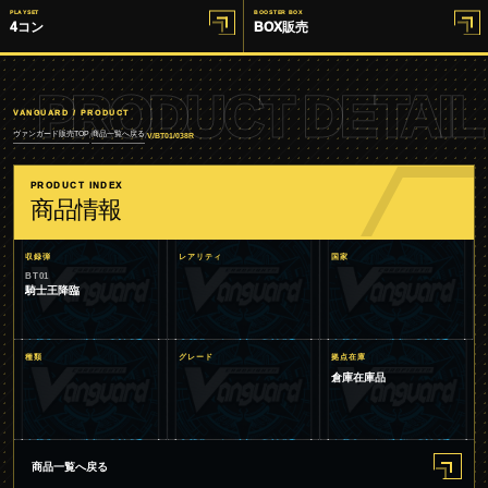
PLAYSET
BOOSTER BOX
4コン
BOX販売
PRODUCT DETAIL
VANGUARD / PRODUCT
ヴァンガード販売TOP
商品一覧へ戻る
/
/
V/BT01/038R
PRODUCT INDEX
商品情報
収録弾
レアリティ
国家
BT01
騎士王降臨
種類
グレード
拠点在庫
倉庫在庫品
商品一覧へ戻る