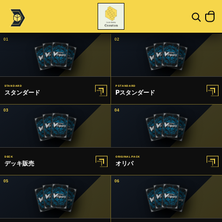
01
02
STANDARD
P STANDARD
スタンダード
Pスタンダード
03
04
DECK
ORIGINAL PACK
デッキ販売
オリパ
05
06