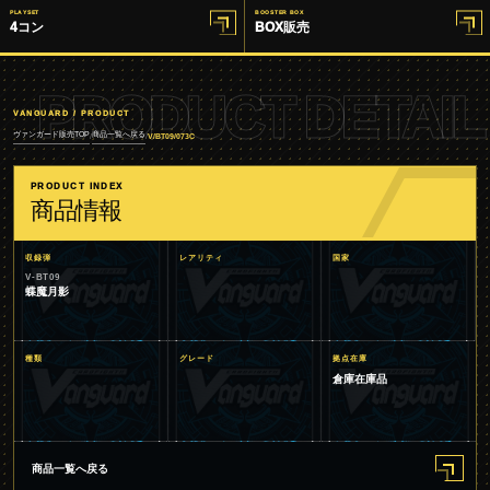
PLAYSET
BOOSTER BOX
4コン
BOX販売
PRODUCT DETAIL
VANGUARD / PRODUCT
ヴァンガード販売TOP
商品一覧へ戻る
/
/
V/BT09/073C
PRODUCT INDEX
商品情報
収録弾
レアリティ
国家
V-BT09
蝶魔月影
種類
グレード
拠点在庫
倉庫在庫品
商品一覧へ戻る