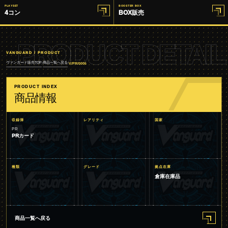
PLAYSET
BOOSTER BOX
4コン
BOX販売
PRODUCT DETAIL
VANGUARD / PRODUCT
ヴァンガード販売TOP
商品一覧へ戻る
/
/
V/PR/0006
PRODUCT INDEX
商品情報
収録弾
レアリティ
国家
PR
PRカード
種類
グレード
拠点在庫
倉庫在庫品
商品一覧へ戻る