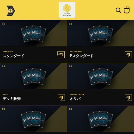
01
02
STANDARD
P STANDARD
スタンダード
Pスタンダード
03
04
DECK
ORIGINAL PACK
デッキ販売
オリパ
05
06