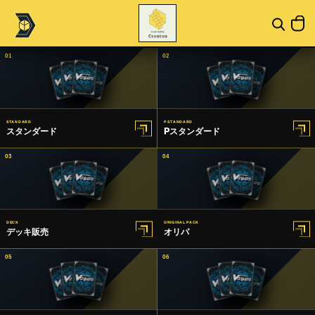
01
02
STANDARD
P STANDARD
スタンダード
Pスタンダード
03
04
DECK
ORIGINAL PACK
デッキ販売
オリパ
05
06