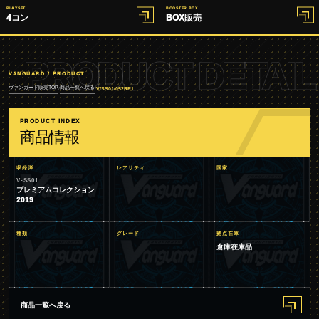
PLAYSET
BOOSTER BOX
4コン
BOX販売
PRODUCT DETAIL
VANGUARD / PRODUCT
ヴァンガード販売TOP
商品一覧へ戻る
/
/
V/SS01/052RR1
PRODUCT INDEX
商品情報
収録弾
レアリティ
国家
V-SS01
プレミアムコレクション
2019
種類
グレード
拠点在庫
倉庫在庫品
商品一覧へ戻る