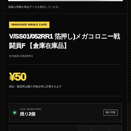
画像は実際の商品データを表示しています。
VANGUARD SINGLE CARD
V/SS01/052RR1 箔押し)メガコロニー戦
闘員F 【倉庫在庫品】
V/SS01/052RR1
¥50
税込・配送料は購入手続き時に計算されます
LIVE INVENTORY
購入可能
残り2個