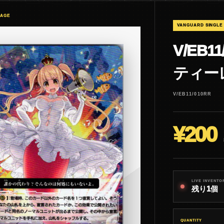
MAGE
VANGUARD SINGLE
V/EB1
ティー
V/EB11/010RR
¥200
LIVE INVENTO
残り1個
QUANTITY