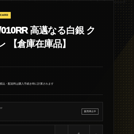
 CARD
1/010RR 高邁なる白銀 ク
レ 【倉庫在庫品】
税込・配送料は購入手続き時に計算されます
RY
販売停止中