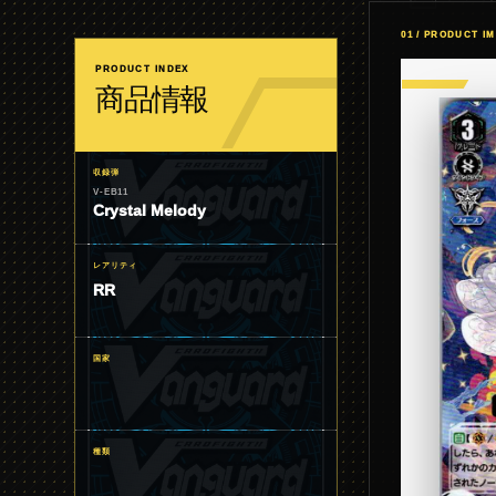
01 / PRODUCT I
PRODUCT INDEX
商品情報
収録弾
V-EB11
Crystal Melody
レアリティ
RR
国家
種類