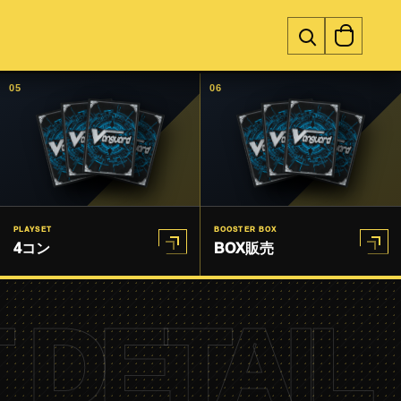
05
06
PLAYSET
BOOSTER BOX
4コン
BOX販売
 DETAIL