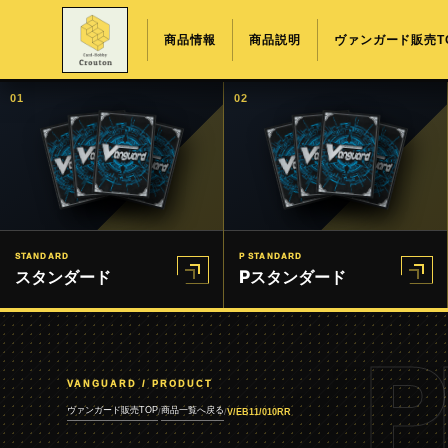
商品情報
商品説明
ヴァンガード販売T
01
02
STANDARD
P STANDARD
スタンダード
Pスタンダード
P
VANGUARD / PRODUCT
ヴァンガード販売TOP
商品一覧へ戻る
/
/
V/EB11/010RR